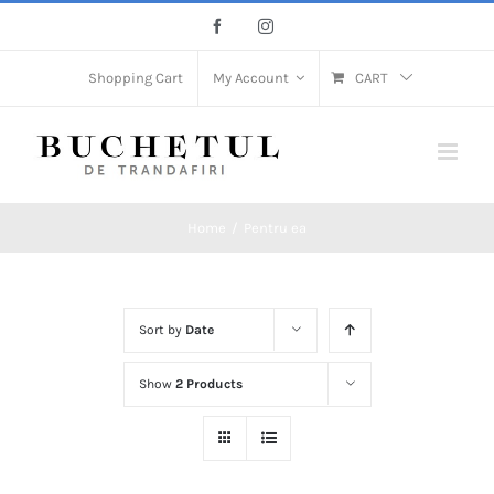
Skip
Facebook
Instagram
to
content
Shopping Cart
My Account
CART
Home
/
Pentru ea
Sort by
Date
Show
2 Products