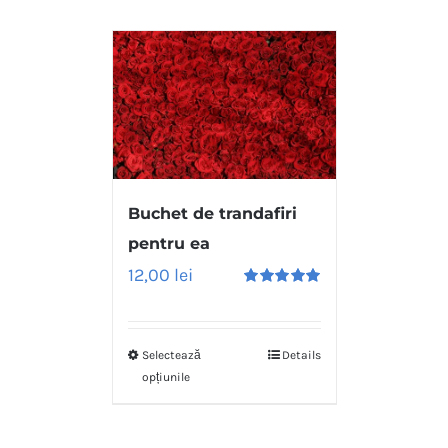
Buchet de trandafiri
pentru ea
12,00
lei
Evaluat
la
5.00
stele
din 5
Selectează
Details
opțiunile