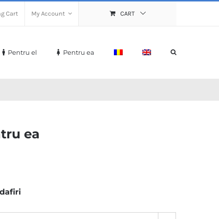
g Cart
My Account
CART
Pentru el
Pentru ea
tru ea
dafiri