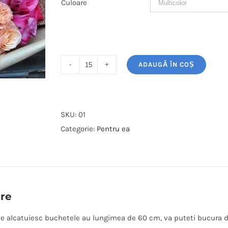
Culoare
ADAUGĂ ÎN COȘ
Cantitate
Buchet
de
trandafiri
SKU:
01
pentru
Categorie:
Pentru ea
ea
ere
 ce alcatuiesc buchetele au lungimea de 60 cm, va puteti bucura de e