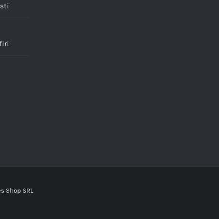
sti
iri
es Shop SRL