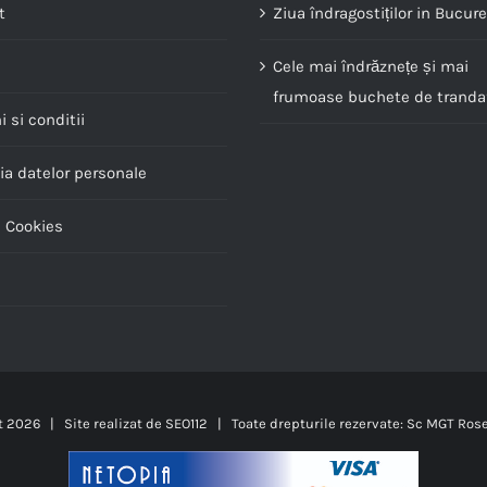
t
Ziua îndragostiților in Bucure
Cele mai îndrăznețe și mai
frumoase buchete de trandaf
 si conditii
ia datelor personale
a Cookies
t
2026 | Site realizat de
SEO112
| Toate drepturile rezervate: Sc MGT Ros