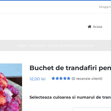
Shoppin
Acasa
Home
/
Pentru ea
/
Buchet de trandafiri pentru ea
Buchet de trandafiri pen
12,00
lei
(O recenzie client)
Evaluat
la
5.00
din 5
pe baza unei
evaluări a
Selecteaza culoarea si numarul de tran
clientului