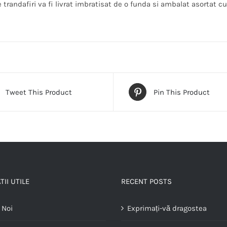
trandafiri va fi livrat imbratisat de o funda si ambalat asortat cu
Tweet This Product
Pin This Product
II UTILE
RECENT POSTS
 Noi
Exprimați-vă dragostea