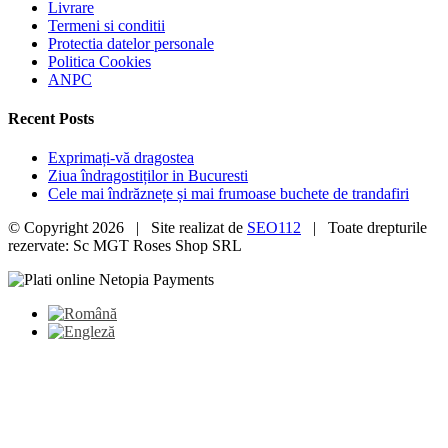
Livrare
Termeni si conditii
Protectia datelor personale
Politica Cookies
ANPC
Recent Posts
Exprimați-vă dragostea
Ziua îndragostiților in Bucuresti
Cele mai îndrăznețe și mai frumoase buchete de trandafiri
© Copyright
2026 | Site realizat de
SEO112
| Toate drepturile
rezervate: Sc MGT Roses Shop SRL