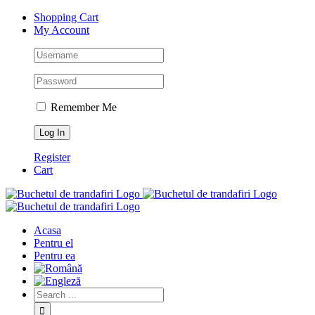
Skip
Facebook
Instagram
Shopping Cart
to
My Account
content
Remember Me
Register
Cart
Acasa
Pentru el
Pentru ea
Search
for: