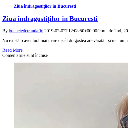
Ziua îndragostiților in Bucuresti
Ziua îndragostiților in Bucuresti
By
buchetedetrandafiri
|
2019-02-02T12:08:50+00:00
februarie 2nd, 2
Nu există o aventură mai mare decât dragostea adevărată - și nici un 
Read More
pentru
Comentariile sunt închise
Ziua
îndragostiților
in
Bucuresti