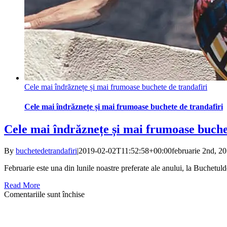
Cele mai îndrăznețe și mai frumoase buchete de trandafiri
Cele mai îndrăznețe și mai frumoase buchete de trandafiri
Cele mai îndrăznețe și mai frumoase buche
By
buchetedetrandafiri
|
2019-02-02T11:52:58+00:00
februarie 2nd, 2
Februarie este una din lunile noastre preferate ale anului, la Buchetuld
Read More
pentru
Comentariile sunt închise
Cele
mai
îndrăznețe