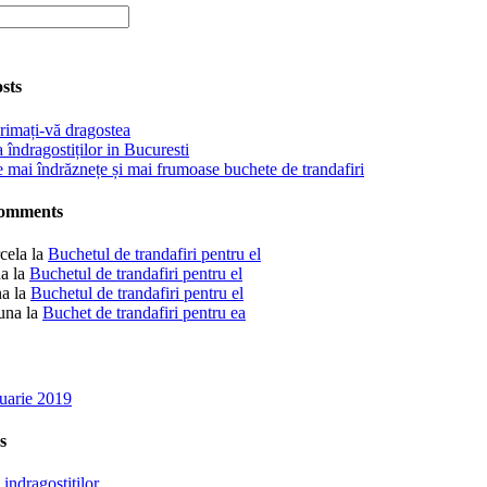
și
mai
frumoase
buchete
de
sts
trandafiri
rimați-vă dragostea
 îndragostiților in Bucuresti
 mai îndrăznețe și mai frumoase buchete de trandafiri
Comments
cela
la
Buchetul de trandafiri pentru el
a
la
Buchetul de trandafiri pentru el
na
la
Buchetul de trandafiri pentru el
una
la
Buchet de trandafiri pentru ea
ruarie 2019
s
 indragostitilor