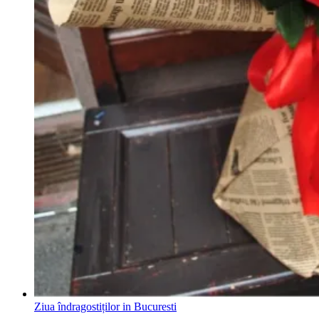
Ziua îndragostiților in Bucuresti