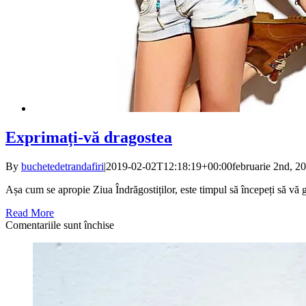
Exprimați-vă dragostea
By
buchetedetrandafiri
|
2019-02-02T12:18:19+00:00
februarie 2nd, 2
Așa cum se apropie Ziua Îndrăgostiților, este timpul să începeți să vă g
Read More
pentru
Comentariile sunt închise
Exprimați-
vă
dragostea