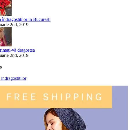
 îndragostiților in Bucuresti
ruarie 2nd, 2019
rimați-vă dragostea
ruarie 2nd, 2019
s
 indragostitilor