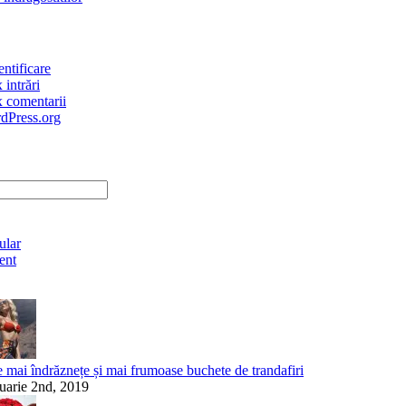
ntificare
 intrări
x comentarii
dPress.org
ular
ent
ments
 mai îndrăznețe și mai frumoase buchete de trandafiri
ruarie 2nd, 2019