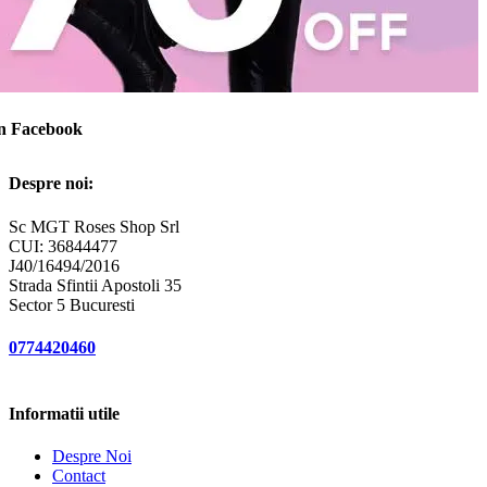
on Facebook
Despre noi:
Sc MGT Roses Shop Srl
CUI: 36844477
J40/16494/2016
Strada Sfintii Apostoli 35
Sector 5 Bucuresti
0774420460
Informatii utile
Despre Noi
Contact