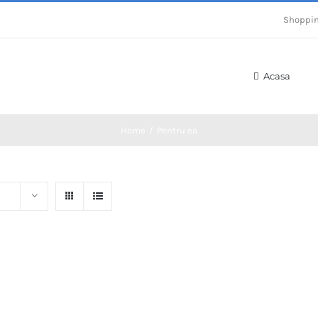
Shoppin
Acasa
Home
/
Pentru ea