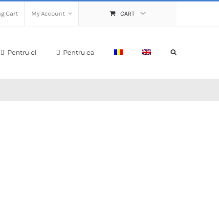
g Cart
My Account
CART
Pentru el
Pentru ea