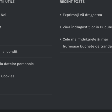
II UTILE
RECENT POSTS
 Noi
Exprimați-vă dragostea
t
Ziua îndragostiților in Bucure
Cele mai îndrăznețe și mai
frumoase buchete de trandaf
 si conditii
ia datelor personale
a Cookies