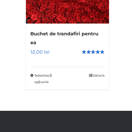
Buchet de trandafiri pentru
ea
12,00
lei
Evaluat
la
5.00
stele
din 5
Selectează
Details
opțiunile