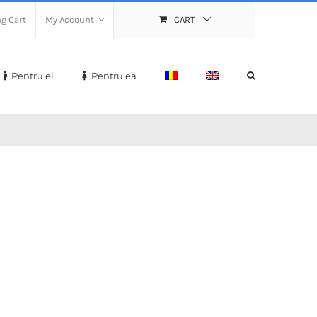
g Cart
My Account
CART
Pentru el
Pentru ea