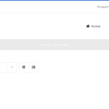
Shoppin
Acasa
Home
/
Pentru ea