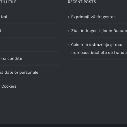
II UTILE
RECENT POSTS
 Noi
Exprimați-vă dragostea
t
Ziua îndragostiților in Bucure
Cele mai îndrăznețe și mai
frumoase buchete de trandaf
 si conditii
ia datelor personale
a Cookies