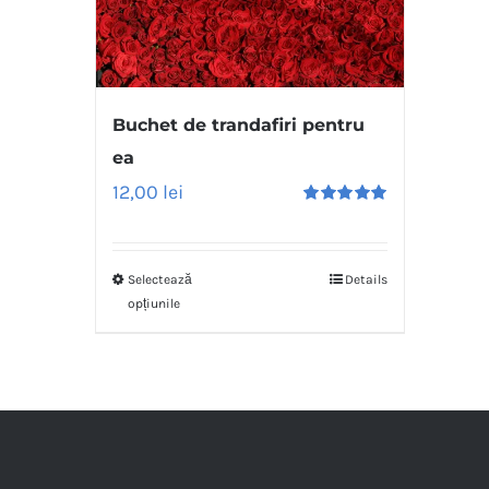
Buchet de trandafiri pentru
ea
12,00
lei
Evaluat
la
5.00
stele
din 5
Selectează
Details
opțiunile